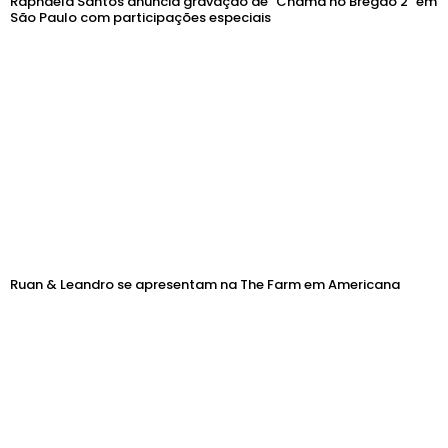
Raphaela Santos anuncia gravação de “Chama no Bregão 2” em
São Paulo com participações especiais
Ruan & Leandro se apresentam na The Farm em Americana