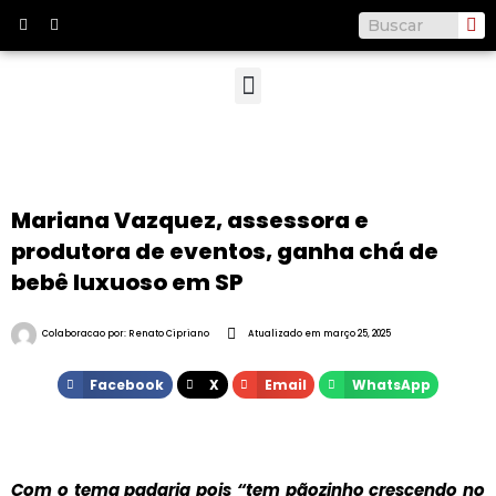
Ir
I
I
Pe
Pesquisar
n
c
para
s
o
t
n
o
Menu
a
-
g
m
conteúdo
r
a
a
i
m
l
Mariana Vazquez, assessora e
produtora de eventos, ganha chá de
bebê luxuoso em SP
Colaboracao por:
Renato Cipriano
Atualizado em
março 25, 2025
Facebook
X
Email
WhatsApp
Com o tema padaria pois “tem pãozinho crescendo no